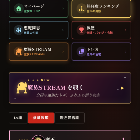
マイページ
熱狂度ランキング
›
魔族証 TOP
全国の魔族
悪魔同志
戦歴
›
›
共戦の仲間
参戦・バッジ・会場
魔族STREAM
トレカ
›
›
魔族STREAMへ
魔界の宝物
✦
✦ ✦ ✦ NEW
魔族STREAM
を覗く
▸
✦
—— 全国の魔族たちが、ふわふわ漂う夜空
✦
Lv順
参戦数順
最近昇格順
1
魔王