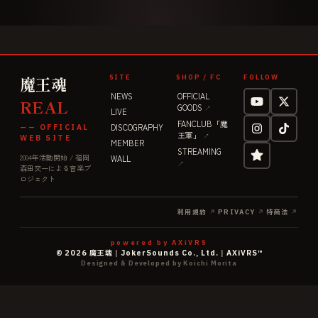
魔王魂
SITE
SHOP / FC
FOLLOW
NEWS
OFFICIAL
REAL
GOODS
↗
LIVE
FANCLUB「魔
DISCOGRAPHY
—— OFFICIAL
王軍」
↗
WEB SITE
MEMBER
STREAMING
2004年活動開始 / 福岡
WALL
↗
森田交一による音楽プ
ロジェクト
利用規約
↗
PRIVACY
↗
特商法
↗
powered by AXiVRS
©
2026
魔王魂
|
JokerSounds Co., Ltd.
|
AXiVRS™
Designed & Developed by Koichi Morita