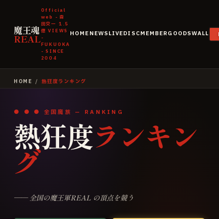
Official
web - 森
田交一
1.5
魔王魂
億
VIEWS
HOME
NEWS
LIVE
DISC
MEMBER
GOODS
WALL
REAL
-
FUKUOKA
- SINCE
2004
HOME
/
熱狂度ランキング
● ● ● 全国魔族 — RANKING
熱狂度
ランキン
グ
—— 全国の魔王軍REAL の頂点を競う