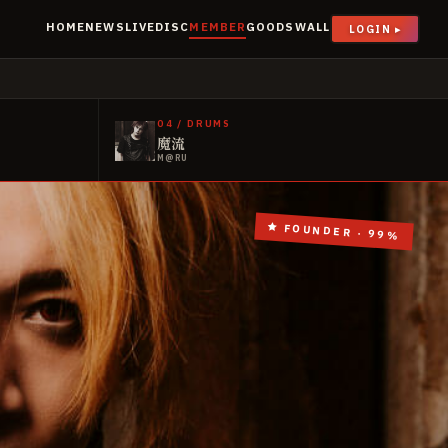
HOME
NEWS
LIVE
DISC
MEMBER
GOODS
WALL
LOGIN ▸
04
/
DRUMS
魔流
M@RU
★ FOUNDER · 99%