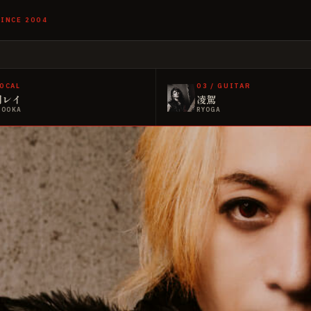
SINCE 2004
OCAL
03
/
GUITAR
岡レイ
凌駕
NOOKA
RYOGA