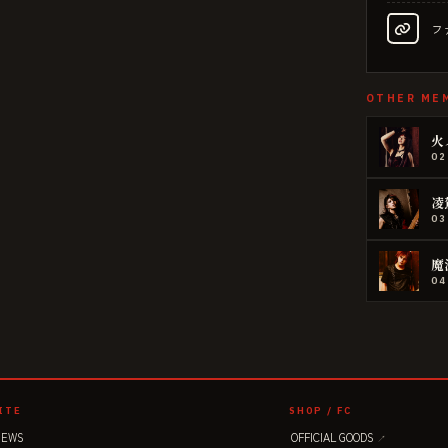
フ
OTHER ME
火
02
凌
03
魔
04
ITE
SHOP / FC
NEWS
OFFICIAL GOODS
↗