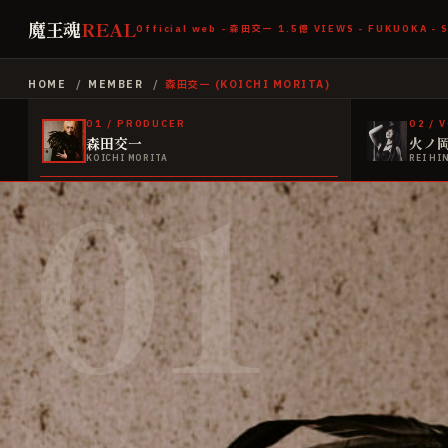
魔王魂
REAL
Official web - 森田交一
1.5億
VIEWS - FUKUOKA - 
HOME
/
MEMBER
/
森田交一
(
KOICHI MORITA
)
01
/
PRODUCER
02
/
V
森田交一
火ノ
01
KOICHI MORITA
REI HI