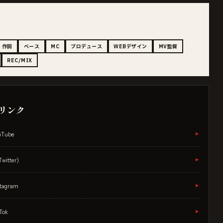
作詞
ベース
MC
プロデュース
WEBデザイン
MV監督
REC/MIX
/ リンク
uTube
▸
Twitter)
▸
stagram
▸
Tok
▸