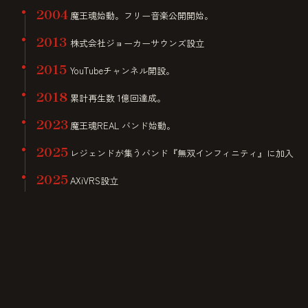
2004
魔王魂始動。フリー音楽公開開始。
2013
株式会社ジョーカーサウンズ設立
2015
YouTubeチャンネル開設。
2018
累計再生数 1億回達成。
2023
魔王魂REAL バンド始動。
2025
レジェンドが集うバンド『無双インフィニティ』に加入
2025
AXiVRS設立