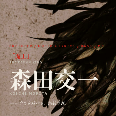
PRODUCER / MUSIC & LYRICS / BASS / MC
「
魔王
」
THE DEMON KING
森田交一
KOICHI MORITA
—— 全てを統べる、創始の者。