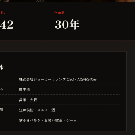
VEL
作曲歴
142
30年
E
報
株式会社ジョーカーサウンズ CEO・AXiVRS代表
ム
魔王様
兵庫・大阪
物
江戸前鮨・スルメ・酒
飲み食べ歩き・お笑い鑑賞・ゲーム