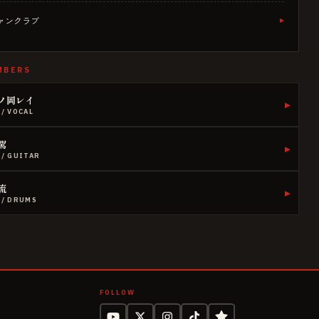
ァンクラブ
▸
MBERS
ノ岡レイ
▸
/
VOCAL
駕
▸
/
GUITAR
流
▸
/
DRUMS
FOLLOW