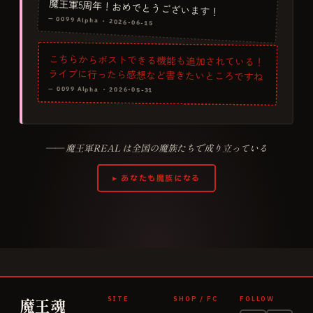
魔王軍5周年！おめでとうございます！
—
0099 Alpha
・
2026-06-15
こちらからポストできる機能も追加されている！
ライブに行ったら感想など書きたいところですね
—
0099 Alpha
・
2026-05-31
—— 魔王軍REAL は全国の魔族たちで成り立っている
▸ あなたも魔族になる
魔王魂
SITE
SHOP / FC
FOLLOW