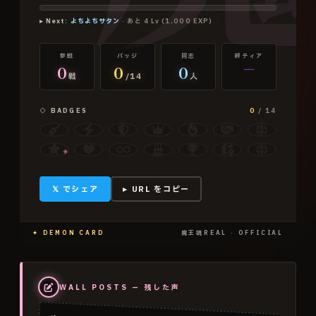
▸ Next:
よちよちサタン
· あと
4
Lv (
1,000
EXP)
参戦
バッジ
同志
絆ティア
0
0
0
—
戦
/14
人
◇ BADGES
0
/
14
✦
𝕏 でシェア
▸ URL をコピー
✦ DEMON CARD
魔王魂REAL · OFFICIAL
WALL POSTS — 残した声