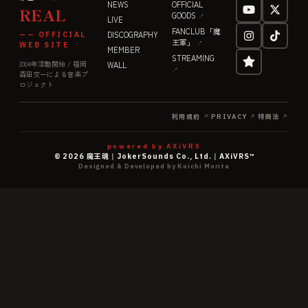
NEWS
OFFICIAL
REAL
GOODS
↗
LIVE
FANCLUB「魔
DISCOGRAPHY
—— OFFICIAL
王軍」
↗
WEB SITE
MEMBER
STREAMING
2004年活動開始 / 福岡
WALL
↗
森田交一による音楽プ
ロジェクト
利用規約
↗
PRIVACY
↗
特商法
↗
powered by AXiVRS
©
2026
魔王魂
|
JokerSounds Co., Ltd.
|
AXiVRS™
Designed & Developed by Koichi Morita