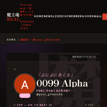
Official
web - 森
田交一
1.5
魔王魂
億
VIEWS
HOME
NEWS
LIVE
DISC
MEMBER
GOODS
WALL
REAL
-
FUKUOKA
- SINCE
2004
HOME
/
魔族証 — @
puni_g9lwvo46
魔界登録
2026.05.31
✦
「
ぷにぷにあくま
」
0099 Alpha
✦
PUNI-PUNI DEMON
●
@
puni_g9lwvo46
Lv
1
◇ EXP —
0
% TO NEXT LV
0
EXP