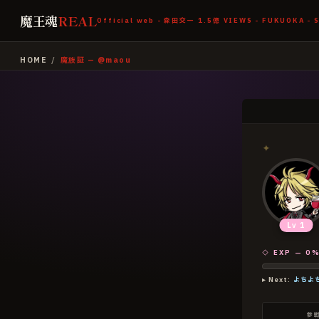
魔王魂
REAL
Official web - 森田交一
1.5億
VIEWS - FUKUOKA - 
HOME
/
魔族証 — @
maou
✦
Lv
1
◇ EXP —
0
%
▸ Next:
よちよ
参