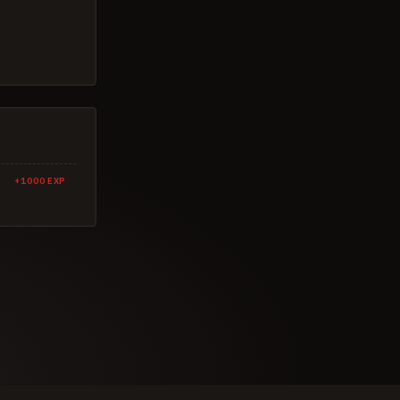
+
1000
EXP