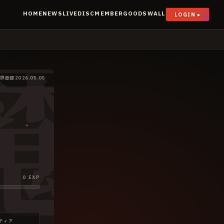
魔
HOME
NEWS
LIVE
DISC
MEMBER
GOODS
WALL
LOGIN ▸
魔界登録
2026.05.05
✦
0
EXP
ティア