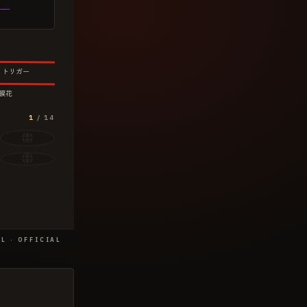
—
リトリガー
捩花
1
/
14
L · OFFICIAL