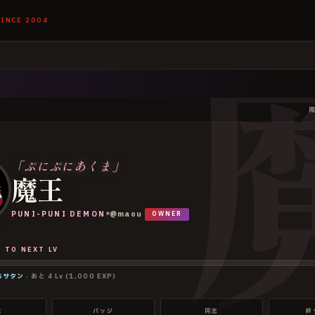
SINCE 2004
「
ぷにぷにあくま
」
魔王
PUNI-PUNI DEMON
@
maou
OWNER
●
 TO NEXT LV
ちサタン
· あと
4
Lv (
1,000
EXP)
戦
バッジ
同志
絆