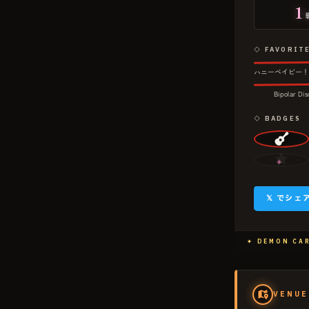
1
◇ FAVORIT
1
ハニーベイビー
5
Bipolar Dis
◇ BADGES
✦
𝕏 でシェ
✦ DEMON CA
VENUE