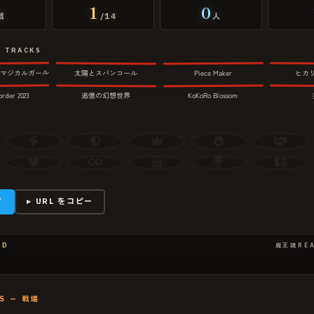
1
0
戦
/14
人
E TRACKS
2
4
3
！マジカルガール
太陽とスパンコール
ヒカ
Piece Maker
6
8
7
order 2023
KoKoRo Blossom
追憶の幻想世界
ア
▸ URL をコピー
RD
魔王魂REA
S — 戦場