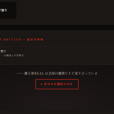
ざ祭り
T BATTLES — 直近の参戦
ざ祭り
・ 八幡ぎょうざ祭り
—— 魔王軍REAL は全国の魔族たちで成り立っている
▸ あなたも魔族になる