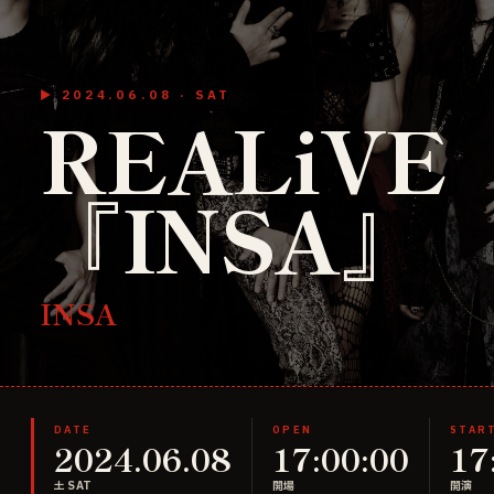
▶
2024.06.08
·
SAT
REALiVE
『INSA』
INSA
DATE
OPEN
STAR
2024.06.08
17:00:00
17
土 SAT
開場
開演