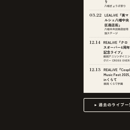
り
八幡ぎょうざ祭り
03.22
LEALiVE『美マ
ルシェ八幡中央
区商店街』
八幡中央区商店街特
設ステージ
12.14
REALiVE『クロ
スオーバー4周年
記念ライブ』
福岡アニソンダイニン
グバー CROSS OVER
12.13
REALiVE『Cospl
Music Fest.202
inくらて
福岡 くらて学園
▸ 過去のライブ一