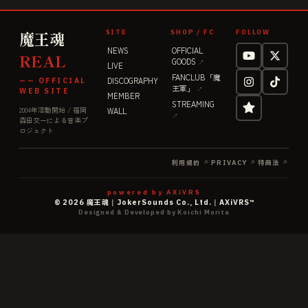
魔王魂
SITE
SHOP / FC
FOLLOW
NEWS
OFFICIAL
REAL
GOODS
↗
LIVE
FANCLUB「魔
DISCOGRAPHY
—— OFFICIAL
王軍」
↗
WEB SITE
MEMBER
STREAMING
2004年活動開始 / 福岡
WALL
↗
森田交一による音楽プ
ロジェクト
利用規約
↗
PRIVACY
↗
特商法
↗
powered by AXiVRS
©
2026
魔王魂
|
JokerSounds Co., Ltd.
|
AXiVRS™
Designed & Developed by Koichi Morita