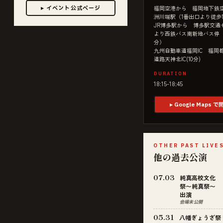
▸ イベント公式ページ
福岡空港から 福岡地下鉄
洲川端駅（1番出口より徒歩1
JR博多駅から 博多駅交通
より西鉄バス南新地バス停（
分）
九州自動車道福岡IC 福岡
道路天神北IC(10分)
DURATION
18:15-18:45
▸ Google Maps で
OTHER PAST LIVE
他の過去公演
07.03
純真高校文化
祭〜純真祭〜
出演
会場未公開
05.31
八幡ぎょうざ祭