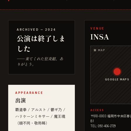
VENUE
ARCHIVED —
2024
INSA
公演は終了しま
した
▣ MAP
—— 来てくれた狂炎組、あ
りがとう。
GOOGLE MAPS
APPEARANCE
出演
覇道拳 / アルスト / 鬱ギ乃 /
ACCESS
ハリケーンミキサー / 魔王魂
〒810-0003 福岡市中央区春吉
B1
（順不同・敬称略）
TEL: 092-406-2729