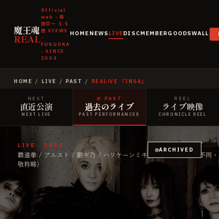
Official
web - 森
田交一
1.5
魔王魂
億
VIEWS
HOME
NEWS
LIVE
DISC
MEMBER
GOODS
WALL
REAL
-
FUKUOKA
- SINCE
2004
HOME
/
LIVE
/
PAST
/
REALiVE 『INSA』
NEXT
◉
PAST
REEL
直近公演
過去のライブ
ライブ映像
NEXT LIVE
PAST PERFORMANCES
CHRONICLE REEL
LIVE · 2024
ARCHIVED
覇道拳 / アルスト / 鬱ギ乃 / ハリケーンミキサー / 魔王魂（順不同・
敬称略）